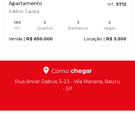
Apartamento
ref.:
5712
Edifício Caiobá
190
3
3
2
m²
Quartos
Banheiros
Vagas
Venda |
R$ 650.000
Locação |
R$ 3.500
Como
chegar
Rua Anvar Dabus, 5-23 - Vila Mariana, Bauru
- SP