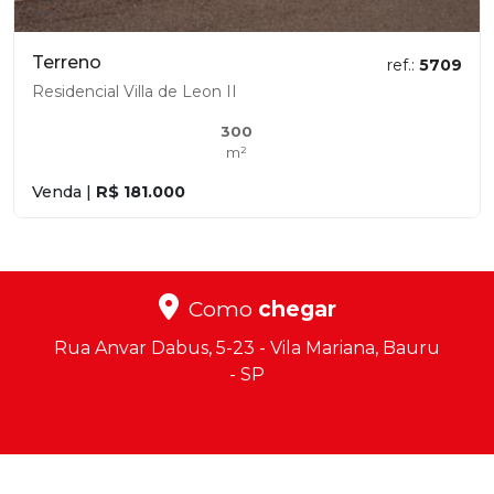
Terreno
ref.:
5709
Residencial Villa de Leon II
300
m²
Venda |
R$ 181.000
Como
chegar
Rua Anvar Dabus, 5-23 - Vila Mariana, Bauru
- SP