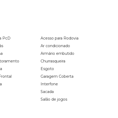
ra PcD
Acesso para Rodovia
ás
Ar condicionado
ha
Armário embutido
toramento
Churrasqueira
na
Esgoto
rontal
Garagem Coberta
a
Interfone
Sacada
Salão de jogos