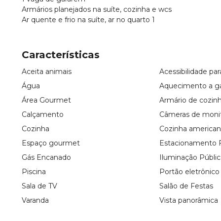
Armários planejados na suíte, cozinha e wcs
Ar quente e frio na suíte, ar no quarto 1
Características
Aceita animais
Acessibilidade pa
Água
Aquecimento a g
Área Gourmet
Armário de cozin
Calçamento
Câmeras de moni
Cozinha
Cozinha america
Espaço gourmet
Estacionamento F
Gás Encanado
Iluminação Públic
Piscina
Portão eletrônico
Sala de TV
Salão de Festas
Varanda
Vista panorâmica