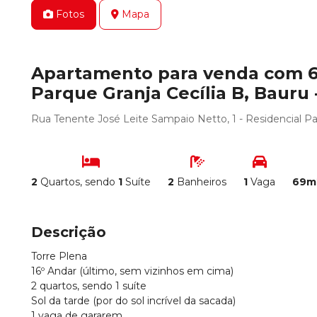
Fotos
Mapa
Apartamento para venda com 69
Parque Granja Cecília B, Bauru 
Rua Tenente José Leite Sampaio Netto, 1 - Residencial Par
2
Quartos, sendo
1
Suíte
2
Banheiros
1
Vaga
69m
Descrição
Torre Plena
16º Andar (último, sem vizinhos em cima)
2 quartos, sendo 1 suíte
Sol da tarde (por do sol incrível da sacada)
1 vaga de gararem