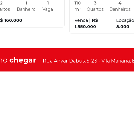
2
1
1
110
3
4
artos
Banheiro
Vaga
m²
Quartos
Banheiros
$ 160.000
Venda |
R$
Locação
1.550.000
8.000
mo
chegar
Rua Anvar Dabus, 5-23 - Vila Mariana,