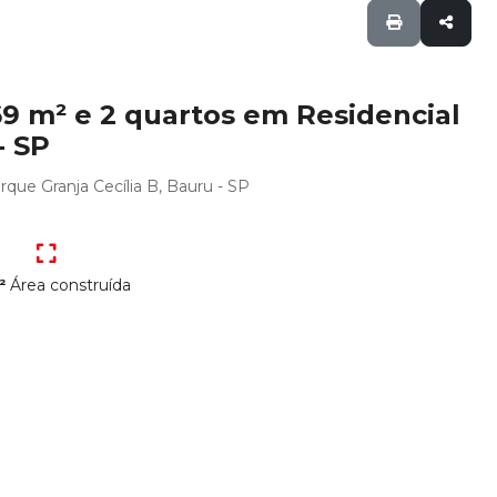
 m² e 2 quartos em Residencial
- SP
que Granja Cecília B, Bauru - SP
²
Área construída