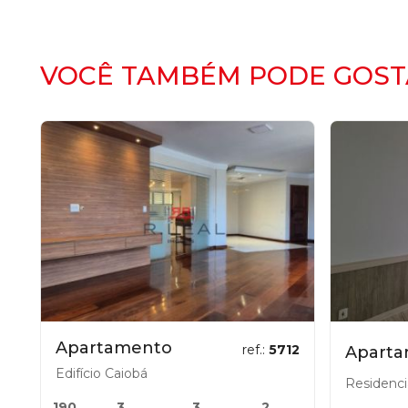
VOCÊ TAMBÉM PODE GOST
Apartamento
ref.:
5712
Apart
Edifício Caiobá
Residenci
190
3
3
2