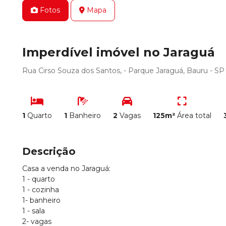
Fotos
Mapa
Imperdível imóvel no Jaraguá
Rua Cirso Souza dos Santos, - Parque Jaraguá, Bauru - SP
1
Quarto
1
Banheiro
2
Vagas
125m²
Área total
Descrição
Casa a venda no Jaraguá:
1 - quarto
1 - cozinha
1- banheiro
1 - sala
2- vagas