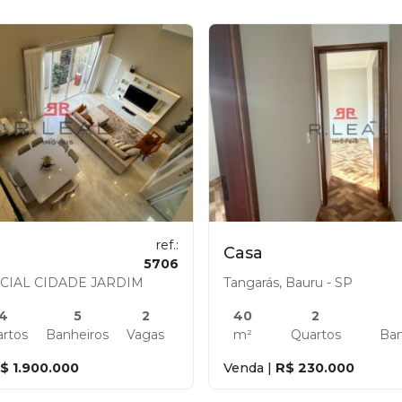
ref.:
Casa
5706
CIAL CIDADE JARDIM
Tangarás, Bauru - SP
4
5
2
40
2
rtos
Banheiros
Vagas
m²
Quartos
Ban
$ 1.900.000
Venda |
R$ 230.000