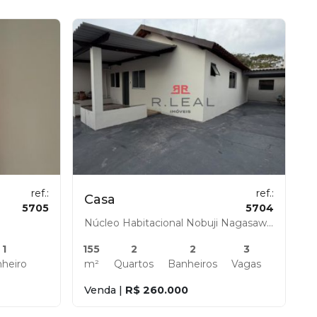
ref.:
ref.:
Casa
5705
5704
Núcleo Habitacional Nobuji Nagasawa, Bauru - SP
1
155
2
2
3
heiro
m²
Quartos
Banheiros
Vagas
Venda |
R$ 260.000