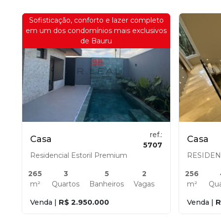
Sofisticação, conforto e lazer completo
em um dos condomínios mais exclusivos
de Bauru
ref.:
Casa
Casa
5707
Residencial Estoril Premium
RESIDEN
265
3
5
2
256
m²
Quartos
Banheiros
Vagas
m²
Qua
Venda |
R$ 2.950.000
Venda |
R