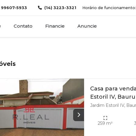
) 99607-5933
(14) 3223-3321
Horário de funcionamento: d
e
Contato
Financie
Anuncie
óveis
Casa para vend
Estoril IV, Bauru
Jardim Estoril IV, Bau
259 m²