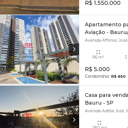
R$ 1.550.000
Apartamento par
Aviação - Bauru
Avenida Affonso José A
96 m²
3
R$ 5.000
Condomínio:
R$ 650
Casa para venda
Bauru - SP
Avenida Adélia José Jo
280 m²