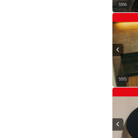
5516
5515