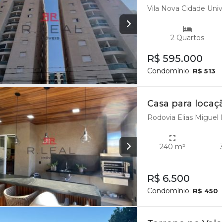
Vila Nova Cidade Unive
2 Quartos
R$ 595.000
Condomínio:
R$ 513
Casa para locaç
Rodovia Elias Miguel M
240 m²
R$ 6.500
Condomínio:
R$ 450