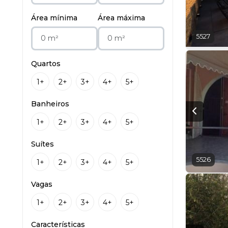
Área mínima
Área máxima
5527
Quartos
1+
2+
3+
4+
5+
Banheiros
1+
2+
3+
4+
5+
Suítes
5526
1+
2+
3+
4+
5+
Vagas
1+
2+
3+
4+
5+
Características