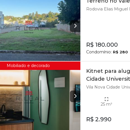
Terreno no Vale 
Rodovia Elias Miguel M
R$ 180.000
Condomínio:
R$ 280
Mobiliado e decorado
Kitnet para alu
Cidade Universit
Vila Nova Cidade Unive
25 m²
R$ 2.990