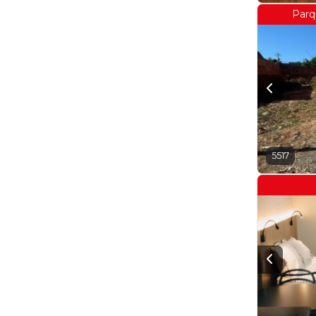
Parq
5517