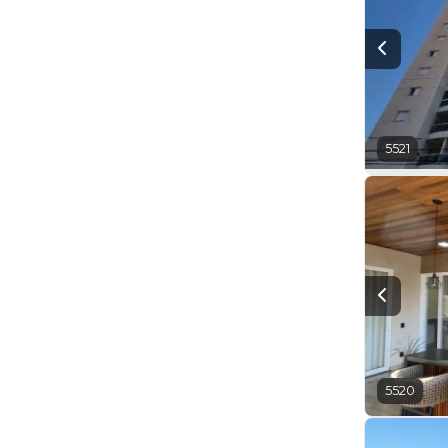
5521
5520