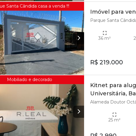
ue Santa Cândida casa a venda !!!
Imóvel para ven
Parque Santa Cândida
36 m²
2
R$ 219.000
Mobiliado e decorado
Kitnet para alu
Universitária, B
Alameda Doutor Octávi
25 m²
R$ 2.990