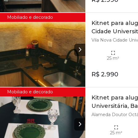
Mobiliado e decorado
Kitnet para alu
Cidade Universit
Vila Nova Cidade Unive
25 m²
R$ 2.990
Mobiliado e decorado
Kitnet para alu
Universitária, B
Alameda Doutor Octávi
25 m²