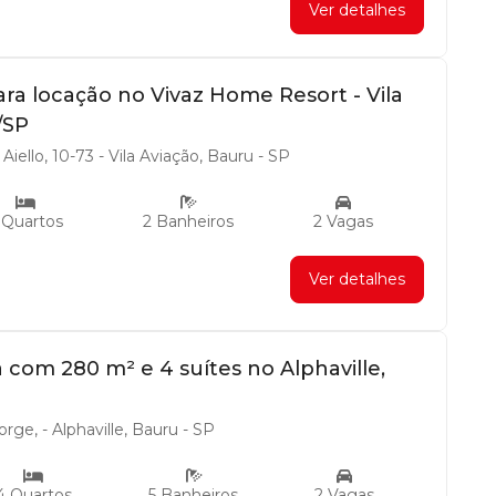
Ver detalhes
a locação no Vivaz Home Resort - Vila
/SP
iello, 10-73 - Vila Aviação, Bauru - SP
 Quartos
2 Banheiros
2 Vagas
Ver detalhes
 com 280 m² e 4 suítes no Alphaville,
rge, - Alphaville, Bauru - SP
4 Quartos
5 Banheiros
2 Vagas